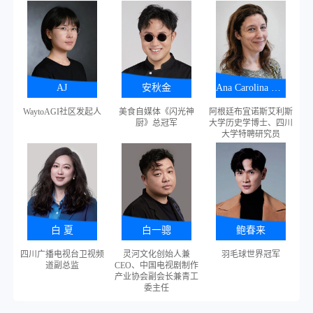
14:00-16:30
都·遇见未来 成都影视城摄
郫都影视城
影棚园区开园仪式
成都影视产业推介暨东八
东八区影视文创
14:30-18:00
区影视文创园开园仪式
园
成都、北京、香
2026 AI超创赛“24小时大师
全天
AJ
安秋金
港、澳门同期举
Ana Carolina Hosne(侯安娜)
赛”决赛
办
WaytoAGI社区发起人
美食自媒体《闪光神
阿根廷布宜诺斯艾利斯
2026网络视听创新展交开
会议中心三层、
厨》总冠军
大学历史学博士、四川
演
全天
大学特聘研究员
放日
五层、六层
中国网络视听大会校园招
世纪城会议中心
全天
聘会
六楼
全天
网络视听(成都)映像周
4月15日 周三
白 夏
白一骢
鲍春来
第十三届中国网络视听大
5层/水晶厅Ⅰ Ⅱ
9:30-12:00
四川广播电视台卫视频
灵河文化创始人兼
羽毛球世界冠军
会开幕式暨主论坛（上）
Ⅲ Ⅳ Ⅴ Ⅵ
道副总监
CEO、中国电视剧制作
产业协会副会长兼青工
第十三届中国网络视听大
5层/水晶厅Ⅰ Ⅳ
14:30-17:15
委主任
会主论坛（下）
Ⅴ Ⅵ