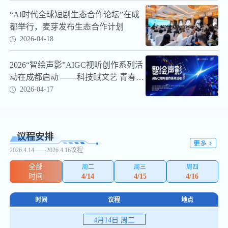
“AI时代全球短剧生态合作论坛”在成
都举行，麦芽发布生态合作计划
2026-04-18
2026“智绘声影”AIGC视听创作系列活
动在成都启动 ——科技赋文艺 青春写
时代
2026-04-17
议程安排
2026.4.14——2026.4.16议程
全部
周二
周三
周四
时间
4/14
4/15
4/16
时间
议程
地点
4月14日 周二