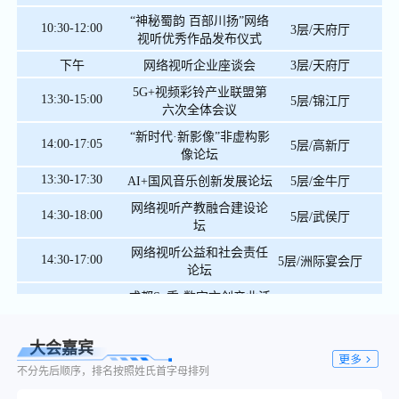
“神秘蜀韵 百部川扬”网络
10:30-12:00
3层/天府厅
视听优秀作品发布仪式
下午
网络视听企业座谈会
3层/天府厅
5G+视频彩铃产业联盟第
13:30-15:00
5层/锦江厅
六次全体会议
“新时代·新影像”非虚构影
14:00-17:05
5层/高新厅
像论坛
13:30-17:30
AI+国风音乐创新发展论坛
5层/金牛厅
网络视听产教融合建设论
14:30-18:00
5层/武侯厅
坛
网络视听公益和社会责任
14:30-17:00
5层/洲际宴会厅
论坛
成都So秀·数字文创产业活
14:00-17:00
3层/蜀汉厅
动
AI智能体赋能数字文创新
大会嘉宾
14:00-17:00
5层/青羊厅
生态产业交流会
不分先后顺序，排名按照姓氏首字母排列
科技片场·今日开镜 拍在成