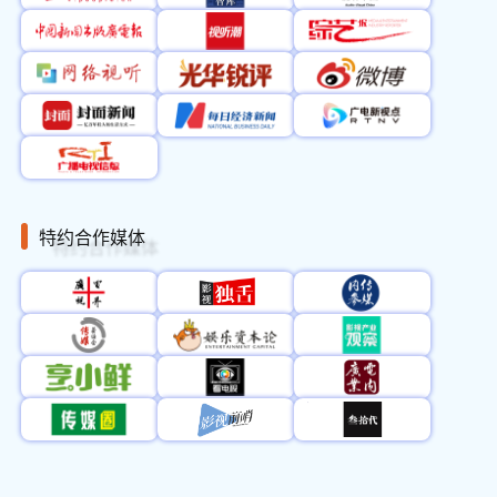
9:00-11:00
赋能论坛
S1演播厅
5层/水晶厅Ⅰ Ⅳ
9:00-12:00
网络综艺论坛
Ⅴ Ⅵ
9:00-12:00
中国视听出海论坛
5层/水晶厅Ⅱ
9:00-12:00
文化创新与科技赋能论坛
5层/青羊厅
9:30-12:30
网络主播论坛
5层/水晶厅Ⅲ
AI驱动下的IP价值重构与
9:00-11:40
5层/洲际宴会厅
生命延展论坛
特约合作媒体
知识就是力量科普视听论
9:00-11:45
5层/金牛厅
坛
9:30-12:00
AI微短剧和漫剧论坛
5层/锦江厅
视听时代企业家IP塑造论
9:30-11:40
3层/蜀汉厅
坛
9:30-12:00
互联网电视产业发展论坛
5层/高新厅
中华文明当代叙事与视听
9:30-11:30
3层/天府厅
精品创作研讨会
假日酒店西楼19