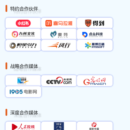
“熊猫与科技·创新共治”全
特约合作伙伴
16:20-18:00
5层/洲际宴会厅
球大熊猫人文交流活动
新东方千禧大酒
13:30-18:00
中广联城市台委员会年会
店二楼
第十二届金沙新视听大赛
天府长岛数字文
14:30-16:00
优秀作品发布暨光影盛典
创园
晚上
AI超创之夜
费尔蒙酒店一层
晚上
华数之夜
假日天鹅
战略合作媒体
晚上
未来合作伙伴之夜
首座万豪酒店
2026网络视听创新展交开
会议中心三层、
全天
放日
五层、六层
中国网络视听大会校园招
世纪城会议中心
全天
聘会
六楼
全天
网络视听(成都)映像周
深度合作媒体
4月16日 周四
主流媒体和商业平台双向
四川广播电视台