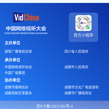
9:00-12:00
AI超创赛路演暨创投会
层/星空厅
“广电视听+健康中国宣传
9:15-10:15
5层/武侯厅
全媒体行动”发布活动
上海市相关区域产业政策
上午
5层/武侯厅
推介会
官方小程序
《强影之路》产业白皮书
11:15-12:00
5层/武侯厅
发布
主办单位
天府长岛-金沙新视听“原
天府长岛数字文
9:30—12:00
国家广播电视总局
四川省人民政府
创Plus”创投会
创园
承办单位
5层/水晶厅Ⅰ Ⅳ
14:00-17:00
AI创作者经济论坛
Ⅴ Ⅵ
中国网络视听协会
成都市人民政府
中国广电集团
主流媒体知识型网红创作
14:00-16:00
5层/金牛厅
沙龙
协办单位
AI时代全球短剧生态合作
14:00-17:00
成都市委网信办
成都市文化广电旅游局
5层/洲际宴会厅
论坛
成都高新区管委会
成都市广播电视台
14:30-17:50
微短剧融合传播论坛
5层/水晶厅Ⅲ
13:30-17:00
微短剧行业生态发展论坛
3层/蜀汉厅
京ICP备12031582号-4