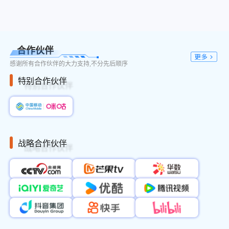
14:00-18:00
微短剧高质量发展论坛
5层/水晶厅Ⅱ
14:30-18:00
网络音频与播客论坛
5层/青羊厅
网络视听版权保护和价值
假日酒店西楼19
14:30-17:00
转化论坛
层/星空厅
合作伙伴
14:30-18:00
SMT数字运动新生态论坛
5层/金牛厅
感谢所有合作伙伴的大力支持,不分先后顺序
人工智能OPC产业创新交
14:00—17:00
3层/蜀汉厅
特别合作伙伴
流会
14:00-16:30
视听+体育传播论坛
5层/锦江厅
14:00-17:30
网络视听技术论坛
5层/高新厅
“寻美中国·新大众文艺视
15:00-17:30
5层/水晶厅Ⅲ
听新声力”论坛
战略合作伙伴
视听生态新趋势数据解读
14:00-17:05
5层/武侯厅
会
四川网络视听产业投资推
14:00-15:30
3层/天府厅
介会
视听新机遇·蓉城话未来
14:30-16:00
2026年成都市数字文创产
5层/洲际宴会厅
业投资推介会